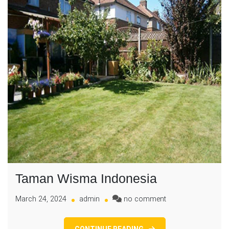
Taman Wisma Indonesia
on
March 24, 2024
admin
no comment
Taman
Wisma
CONTINUE READING