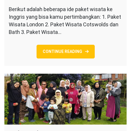
Tour
Berikut adalah beberapa ide paket wisata ke
Wisata
Inggris yang bisa kamu pertimbangkan: 1. Paket
Ke
Inggris
Wisata London 2. Paket Wisata Cotswolds dan
Bath 3. Paket Wisata…
CONTINUE READING