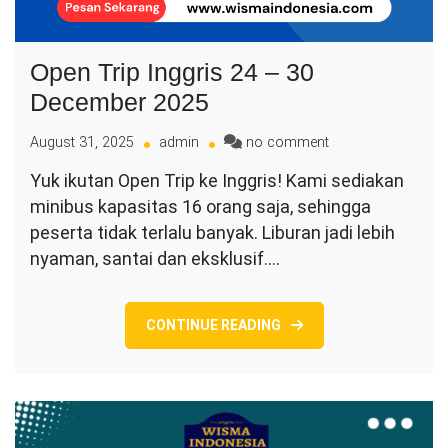
Open Trip Inggris 24 – 30
December 2025
on
August 31, 2025
admin
no comment
Open
Yuk ikutan Open Trip ke Inggris! Kami sediakan
Trip
minibus kapasitas 16 orang saja, sehingga
Inggris
24
peserta tidak terlalu banyak. Liburan jadi lebih
–
nyaman, santai dan eksklusif.…
30
December
2025
CONTINUE READING