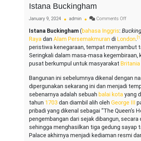
Istana Buckingham
on
January 9, 2024
admin
Comments Off
Istana
Istana Buckingham
(
bahasa Inggris
:
Buckin
Buckin
[1
Raya
dan
Alam Persemakmuran
di
London
.
peristiwa kenegaraan, tempat menyambut t
Seringkali dalam masa-masa kegembiraan, kr
pusat berkumpul untuk masyarakat
Britani
Bangunan ini sebelumnya dikenal dengan 
dipergunakan sekarang ini dan menjadi temp
sebenarnya adalah sebuah
balai kota
yang d
tahun
1703
dan diambil alih oleh
George III
p
pribadi yang dikenal sebagai “The Queen’s 
pengembangan dari sejak dibangun, secara 
sehingga menghasilkan tiga gedung sayap 
Palace akhirnya menjadi kediaman resmi dar