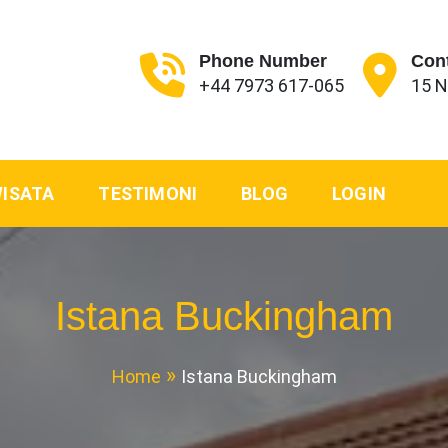
Phone Number
Con
+44 7973 617-065
15 
don | Penginapan Indones
sia London| Guest House London
WISATA
TESTIMONI
BLOG
LOGIN
Istana Buckingham
Home
Istana Buckingham