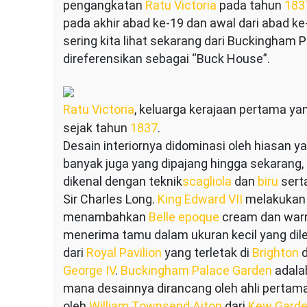
pengangkatan
Ratu Victoria
pada tahun
183
pada akhir abad ke-19 dan awal dari abad k
sering kita lihat sekarang dari Buckingham 
direferensikan sebagai “Buck House”.
Ratu Victoria
, keluarga kerajaan pertama y
sejak tahun
1837
.
Desain interiornya didominasi oleh hiasan y
banyak juga yang dipajang hingga sekaran
dikenal dengan teknik
scagliola
dan
biru
sert
Sir Charles Long.
King Edward VII
melakukan 
menambahkan
Belle epoque
cream dan war
menerima tamu dalam ukuran kecil yang dile
dari
Royal Pavilion
yang terletak di
Brighton
d
George IV
.
Buckingham Palace Garden
adalah
mana desainnya dirancang oleh ahli pertam
oleh
William Townsend Aiton
dari
Kew Gard