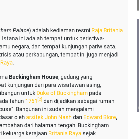
gham Palace
) adalah kediaman resmi
Raja Britania
gham
]
Istana ini adalah tempat untuk peristiwa-
amu negara, dan tempat kunjungan pariwisata.
isis atau perkabungan, tempat ini juga menjadi
a Raya
.
nama
Buckingham House
, gedung yang
at kunjungan dari para wisatawan asing,
ibangun untuk
Duke of Buckingham
pada
[2]
ada tahun
1761
dan dijadikan sebagai rumah
House”. Bangunan ini sudah mengalami
dasar oleh
arsitek
John Nash
dan
Edward Blore
,
tambahan dari halaman tengah. Buckingham
i keluarga kerajaan
Britania Raya
sejak