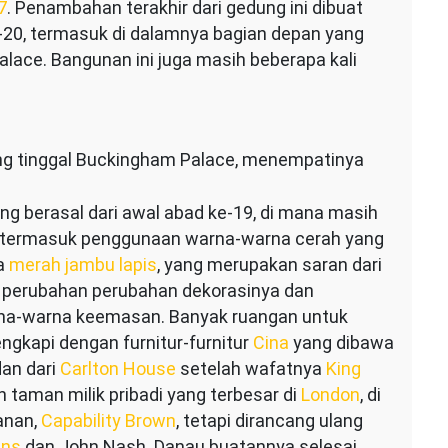
7
. Penambahan terakhir dari gedung ini dibuat
e-20, termasuk di dalamnya bagian depan yang
Palace. Bangunan ini juga masih beberapa kali
ang tinggal Buckingham Palace, menempatinya
ang berasal dari awal abad ke-19, di mana masih
g, termasuk penggunaan warna-warna cerah yang
a
merah jambu
lapis
, yang merupakan saran dari
perubahan perubahan dekorasinya dan
na-warna keemasan. Banyak ruangan untuk
ngkapi dengan furnitur-furnitur
Cina
yang dibawa
an dari
Carlton House
setelah wafatnya
King
 taman milik pribadi yang terbesar di
London
, di
anan,
Capability Brown
, tetapi dirancang ulang
ens
dan John Nash. Danau buatannya selesai